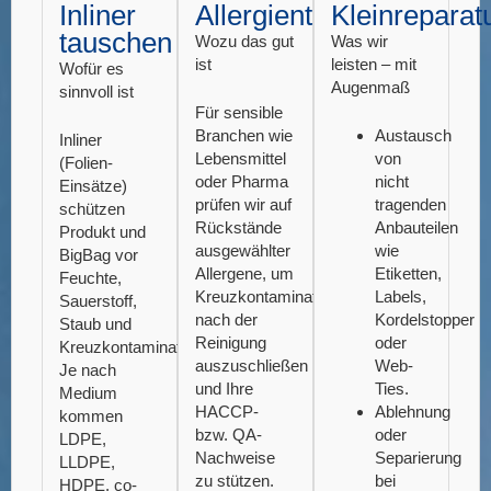
Inliner
Allergientest
Kleinreparat
tauschen
Wozu das gut
Was wir
ist
leisten – mit
Wofür es
Augenmaß
sinnvoll ist
Für sensible
Branchen wie
Austausch
Inliner
Lebensmittel
von
(Folien-
oder Pharma
nicht
Einsätze)
prüfen wir auf
tragenden
schützen
Rückstände
Anbauteilen
Produkt und
ausgewählter
wie
BigBag vor
Allergene, um
Etiketten,
Feuchte,
Kreuzkontamination
Labels,
Sauerstoff,
nach der
Kordelstopper
Staub und
Reinigung
oder
Kreuzkontamination.
auszuschließen
Web-
Je nach
und Ihre
Ties.
Medium
HACCP-
Ablehnung
kommen
bzw. QA-
oder
LDPE,
Nachweise
Separierung
LLDPE,
zu stützen.
bei
HDPE, co-