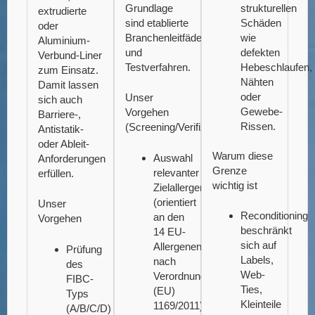
Grundlage
strukturellen
extrudierte
sind etablierte
Schäden
oder
Branchenleitfäden
wie
Aluminium-
und
defekten
Verbund-Liner
Testverfahren.
Hebeschlaufen,
zum Einsatz.
Nähten
Damit lassen
oder
Unser
sich auch
Gewebe-
Vorgehen
Barriere-,
Rissen.
(Screening/Verifizierung)
Antistatik-
oder Ableit-
Warum diese
Auswahl
Anforderungen
Grenze
relevanter
erfüllen.
wichtig ist
Zielallergene
(orientiert
Unser
Reconditioning
an den
Vorgehen
beschränkt
14 EU-
sich auf
Allergenen
Prüfung
Labels,
nach
des
Web-
Verordnung
FIBC-
Ties,
(EU)
Typs
Kleinteile
1169/2011).
(A/B/C/D)