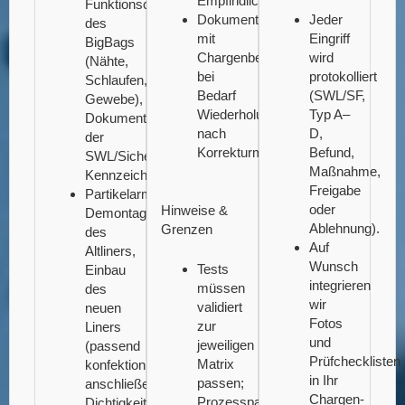
Empfindlichkeit.
Funktionscheck
Dokumentation
Jeder
des
mit
Eingriff
BigBags
Chargenbezug;
wird
(Nähte,
bei
protokolliert
Schlaufen,
Bedarf
(SWL/SF,
Gewebe),
Wiederholungsprüfung
Typ A–
Dokumentation
nach
D,
der
Korrekturmaßnahmen.
Befund,
SWL/Sicherheitsfaktor-
Maßnahme,
Kennzeichnung.
Freigabe
Partikelarme
oder
Hinweise &
Demontage
Ablehnung).
Grenzen
des
Auf
Altliners,
Wunsch
Tests
Einbau
integrieren
müssen
des
wir
validiert
neuen
Fotos
zur
Liners
und
jeweiligen
(passend
Prüfchecklisten
Matrix
konfektioniert),
in Ihr
passen;
anschließende
Chargen-
Prozessparameter
Dichtigkeits-