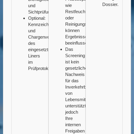
Dossier.
wie
und
Restfeuchte
Sichtprüfung.
oder
Optional:
Reinigungsmittel
Kennzeichnung
können
und
Ergebnisse
Chargenverfolgung
beeinflussen.
des
Das
eingesetzten
Screening
Liners
ist kein
im
gesetzlicher
Prüfprotokoll.
Nachweis
für das
Inverkehrbringen
von
Lebensmitteln,
unterstützt
jedoch
Ihre
internen
Freigaben