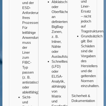
und
Abklatsch-
und der
Liner-
oder
ESD-
Ersatz
Oberflächenproben
Anforderungen
– nicht
an
Ihres
jedoch
definierten
Prozesses.
auf
BigBag-
Für
Tragstrukturen.
Zonen,
leitfähige
Grundsätzlich
z. B.
Anwendungen
gilt: Bei
Inliner,
muss
Schäden
Nähte
der
sind die
oder
Liner
Vorgaben
Auslaufstutzen.
zum
des
Schnelltests
FIBC-
Herstellers
(LFD)
Typ
und die
oder
passen
geltenden
ELISA-
(z. B.
Normen
Analytik,
antistatisch
einzuhalten.
abhängig
oder
von
ableitfähig).
Sicherheit &
Matrix
Sicht-
Dokumentation
und
und